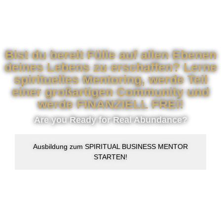
BUSINESS MENTOR STARTEN
by Maximilian Fritz
Bist du bereit Fülle auf allen Ebenen
deines Lebens zu erschaffen? Lerne
spirituelles Mentoring, werde Teil
einer großartigen Community und
werde FINANZIELL FREI!
Are you Ready for Real Abundance?
Ausbildung zum SPIRITUAL BUSINESS MENTOR
STARTEN!
Als Experte, Dienstleister und spiritueller Unternehmer WAHRE
FREIHEIT erreichen, finanziell, zeitlich, emotional, ⁠⁠spirituell und