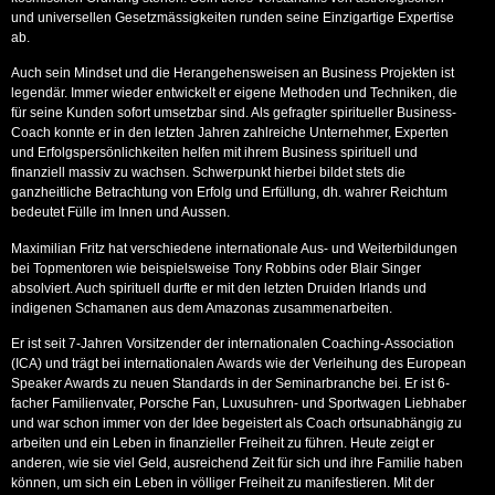
und universellen Gesetzmässigkeiten runden seine Einzigartige Expertise
ab.
Auch sein Mindset und die Herangehensweisen an Business Projekten ist
legendär. Immer wieder entwickelt er eigene Methoden und Techniken, die
für seine Kunden sofort umsetzbar sind. Als gefragter spiritueller Business-
Coach konnte er in den letzten Jahren zahlreiche Unternehmer, Experten
und Erfolgspersönlichkeiten helfen mit ihrem Business spirituell und
finanziell massiv zu wachsen. Schwerpunkt hierbei bildet stets die
ganzheitliche Betrachtung von Erfolg und Erfüllung, dh. wahrer Reichtum
bedeutet Fülle im Innen und Aussen.
Maximilian Fritz hat verschiedene internationale Aus- und Weiterbildungen
bei Topmentoren wie beispielsweise Tony Robbins oder Blair Singer
absolviert. Auch spirituell durfte er mit den letzten Druiden Irlands und
indigenen Schamanen aus dem Amazonas zusammenarbeiten.
Er ist seit 7-Jahren Vorsitzender der internationalen Coaching-Association
(ICA) und trägt bei internationalen Awards wie der Verleihung des European
Speaker Awards zu neuen Standards in der Seminarbranche bei. Er ist 6-
facher Familienvater, Porsche Fan, Luxusuhren- und Sportwagen Liebhaber
und war schon immer von der Idee begeistert als Coach ortsunabhängig zu
arbeiten und ein Leben in finanzieller Freiheit zu führen. Heute zeigt er
anderen, wie sie viel Geld, ausreichend Zeit für sich und ihre Familie haben
können, um sich ein Leben in völliger Freiheit zu manifestieren. Mit der