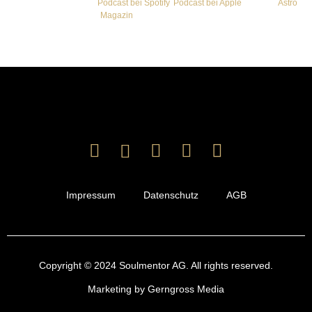
Hier gelangst du zum
Podcast bei Spotify
,
Podcast bei Apple
und zum
Astro
Magazin
von Maximilian Fritz.
Impressum
Datenschutz
AGB
Copyright © 2024 Soulmentor AG. All rights reserved.
Marketing by Gerngross Media