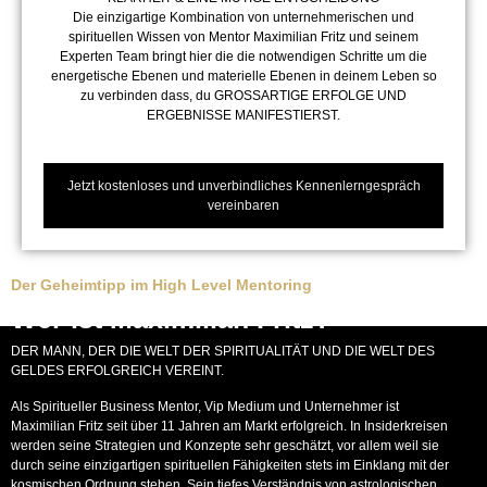
Die einzigartige Kombination von unternehmerischen und
spirituellen Wissen von Mentor Maximilian Fritz und seinem
Experten Team bringt hier die die notwendigen Schritte um die
energetische Ebenen und materielle Ebenen in deinem Leben so
zu verbinden dass, du GROSSARTIGE ERFOLGE UND
ERGEBNISSE MANIFESTIERST.
Jetzt kostenloses und unverbindliches Kennenlerngespräch
vereinbaren
Der Geheimtipp im High Level Mentoring
Wer ist Maximilian Fritz?
DER MANN, DER DIE WELT DER SPIRITUALITÄT UND DIE WELT DES
GELDES ERFOLGREICH VEREINT.
Als Spiritueller Business Mentor, Vip Medium und Unternehmer ist
Maximilian Fritz seit über 11 Jahren am Markt erfolgreich. In Insiderkreisen
werden seine Strategien und Konzepte sehr geschätzt, vor allem weil sie
durch seine einzigartigen spirituellen Fähigkeiten stets im Einklang mit der
kosmischen Ordnung stehen. Sein tiefes Verständnis von astrologischen